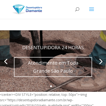
DESENTUPIDORA 24 HORAS
Atendimento em Toda
Grande São Paulo
<center><DIV STYLE="position: relative; top:-50px"><img
src="https://desentupidoradiamante.com.br/wp-
content/uploads/2016/10/selo_qualidade.png" width="200px"