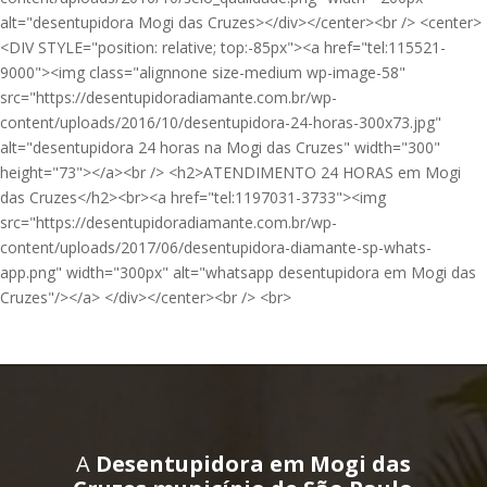
alt="desentupidora Mogi das Cruzes></div></center><br /> <center>
<DIV STYLE="position: relative; top:-85px"><a href="tel:115521-
9000"><img class="alignnone size-medium wp-image-58"
src="https://desentupidoradiamante.com.br/wp-
content/uploads/2016/10/desentupidora-24-horas-300x73.jpg"
alt="desentupidora 24 horas na Mogi das Cruzes" width="300"
height="73"></a><br /> <h2>ATENDIMENTO 24 HORAS em Mogi
das Cruzes</h2><br><a href="tel:1197031-3733"><img
src="https://desentupidoradiamante.com.br/wp-
content/uploads/2017/06/desentupidora-diamante-sp-whats-
app.png" width="300px" alt="whatsapp desentupidora em Mogi das
Cruzes"/></a> </div></center><br /> <br>
A
Desentupidora em Mogi das