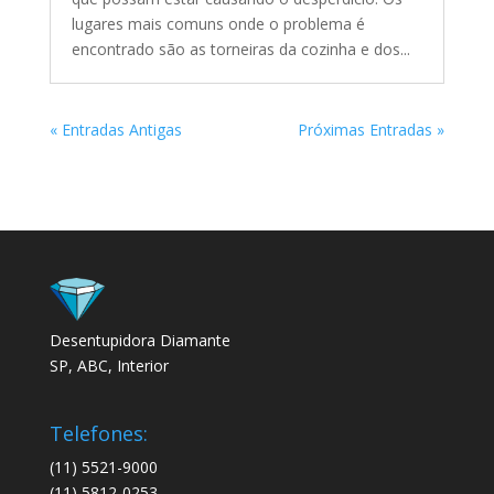
lugares mais comuns onde o problema é
encontrado são as torneiras da cozinha e dos...
« Entradas Antigas
Próximas Entradas »
Desentupidora Diamante
SP, ABC, Interior
Telefones:
(11) 5521-9000
(11) 5812-0253