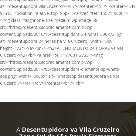
alt="desentupidora Vila Cruzeiro></div></center><br /> <center><DIV
STYLE="position: relative; top:-85px"><a href="tel:115521-9000">
<img class="alignnone size-medium wp-image-58"
src="https://desentupidoradiamante.com.br/wp-
content/uploads/2016/10/desentupidora-24-horas-300x73.jpg"
alt="desentupidora 24 horas na Vila Cruzeiro" width="300"
height="73"></a><br /> <h2>ATENDIMENTO 24 HORAS va Vila
Cruzeiro</h2><br><a href="tel:1197031-3733"><img
src="https://desentupidoradiamante.com.br/wp-
content/uploads/2017/06/desentupidora-diamante-sp-whats-
app.png" width="300px" alt="whatsapp desentupidora va Vila
Cruzeiro"/></a> </div></center><br /> <br>
A
Desentupidora va Vila Cruzeiro