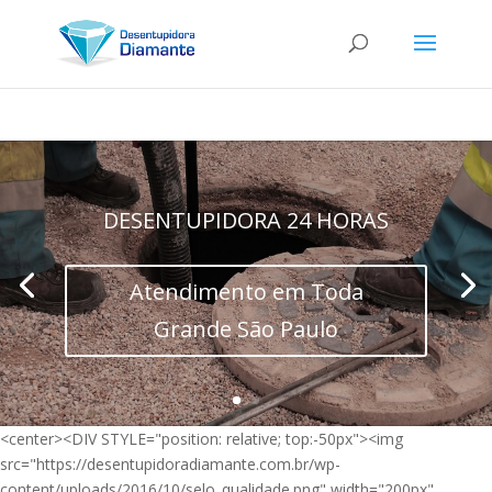
DESENTUPIDORA 24 HORAS
Atendimento em Toda
Grande São Paulo
<center><DIV STYLE="position: relative; top:-50px"><img
src="https://desentupidoradiamante.com.br/wp-
content/uploads/2016/10/selo_qualidade.png" width="200px"